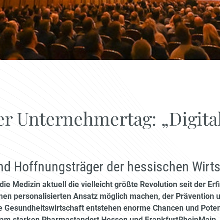
er Unternehmertag: „Digita
d Hoffnungsträger der hessischen Wirts
 die Medizin aktuell die vielleicht größte Revolution seit der Erf
einen personalisierten Ansatz möglich machen, der Prävention
die Gesundheitswirtschaft entstehen enorme Chancen und Poten
am starken Pharmastandort Hessen und FrankfurtRheinMain. 