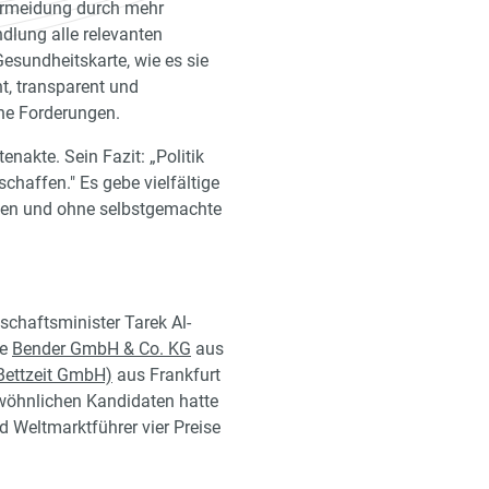
vermeidung durch mehr
dlung alle relevanten
Gesundheitskarte, wie es sie
t, transparent und
ne Forderungen.
enakte. Sein Fazit: „Politik
haffen." Es gebe vielfältige
ffen und ohne selbstgemachte
schaftsminister Tarek Al-
ie
Bender GmbH & Co. KG
aus
ettzeit GmbH)
aus Frankfurt
wöhnlichen Kandidaten hatte
d Weltmarktführer vier Preise