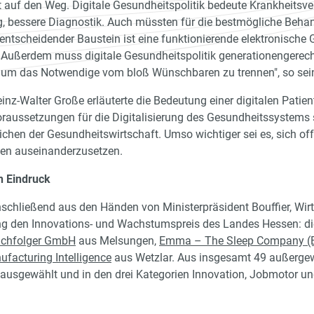
t auf den Weg. Digitale Gesundheitspolitik bedeute Krankheits
g, bessere Diagnostik. Auch müssten für die bestmögliche Behan
 entscheidender Baustein ist eine funktionierende elektronische 
t. Außerdem muss digitale Gesundheitspolitik generationengerech
n, um das Notwendige vom bloß Wünschbaren zu trennen", so sei
inz-Walter Große erläuterte die Bedeutung einer digitalen Patient
raussetzungen für die Digitalisierung des Gesundheitssystems sc
ichen der Gesundheitswirtschaft. Umso wichtiger sei es, sich o
ten auseinanderzusetzen.
 Eindruck
schließend aus den Händen von Ministerpräsident Bouffier, Wirt
g den Innovations- und Wachstumspreis des Landes Hessen: d
achfolger GmbH
aus Melsungen,
Emma – The Sleep Company (B
facturing Intelligence
aus Wetzlar. Aus insgesamt 49 außerge
 ausgewählt und in den drei Kategorien Innovation, Jobmotor un