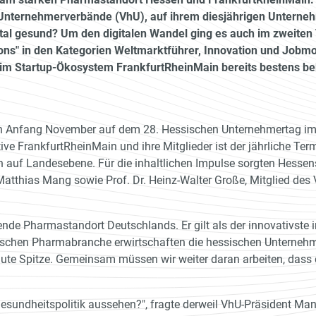
 Unternehmerverbände (VhU), auf ihrem diesjährigen Unterne
al gesund? Um den digitalen Wandel ging es auch im zweiten T
s" in den Kategorien Weltmarktführer, Innovation und Jobmot
 im Startup-Ökosystem FrankfurtRheinMain bereits bestens b
h Anfang November auf dem 28. Hessischen Unternehmertag im
ative FrankfurtRheinMain und ihre Mitglieder ist der jährliche T
 auf Landesebene. Für die inhaltlichen Impulse sorgten Hessens
Matthias Mang sowie Prof. Dr. Heinz-Walter Große, Mitglied des
rende Pharmastandort Deutschlands. Er gilt als der innovativste 
tschen Pharmabranche erwirtschaften die hessischen Unternehme
e Spitze. Gemeinsam müssen wir weiter daran arbeiten, dass die
 Gesundheitspolitik aussehen?", fragte derweil VhU-Präsident M