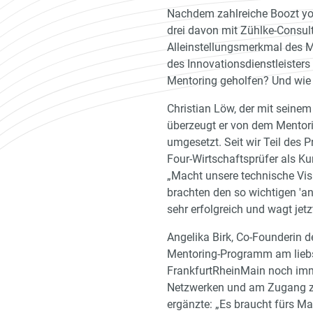
Nachdem zahlreiche Boozt you
drei davon mit Zühlke-Consul
Alleinstellungsmerkmal des M
des Innovationsdienstleisters
Mentoring geholfen? Und wie 
Christian Löw, der mit seine
überzeugt er von dem Mentori
umgesetzt. Seit wir Teil des
Four-Wirtschaftsprüfer als 
„Macht unsere technische Visi
brachten den so wichtigen 'an
sehr erfolgreich und wagt jet
Angelika Birk, Co-Founderin
Mentoring-Programm am liebst
FrankfurtRheinMain noch immer
Netzwerken und am Zugang zu 
ergänzte: „Es braucht fürs M