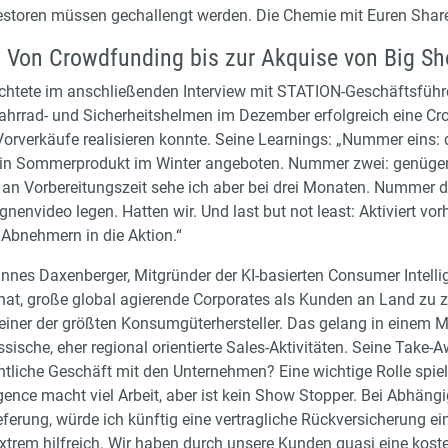
vestoren müssen gechallengt werden. Die Chemie mit Euren Sha
Von Crowdfunding bis zur Akquise von Big Sh
chtete im anschließenden Interview mit STATION-Geschäftsführe
 Fahrrad- und Sicherheitshelmen im Dezember erfolgreich eine
rverkäufe realisieren konnte. Seine Learnings: „Nummer eins: 
ein Sommerprodukt im Winter angeboten. Nummer zwei: genügend
n Vorbereitungszeit sehe ich aber bei drei Monaten. Nummer d
nenvideo legen. Hatten wir. Und last but not least: Aktiviert vo
 Abnehmern in die Aktion.“
nes Daxenberger, Mitgründer der KI-basierten Consumer Intell
hat, große global agierende Corporates als Kunden an Land zu z
einer der größten Konsumgüterhersteller. Das gelang in einem 
sische, eher regional orientierte Sales-Aktivitäten. Seine Tak
entliche Geschäft mit den Unternehmen? Eine wichtige Rolle spie
gence macht viel Arbeit, aber ist kein Show Stopper. Bei Abhängi
eferung, würde ich künftig eine vertragliche Rückversicherung e
extrem hilfreich. Wir haben durch unsere Kunden quasi eine kost