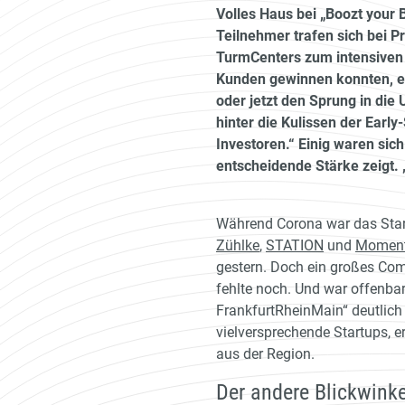
Volles Haus bei „Boozt your
Teilnehmer trafen sich bei 
TurmCenters zum intensiven 
Kunden gewinnen konnten, e
oder jetzt den Sprung in die
hinter die Kulissen der Early
Investoren.“ Einig waren sic
entscheidende Stärke zeigt. „
Während Corona war das Start
Zühlke
,
STATION
und
Momen
gestern. Doch ein großes Com
fehlte noch. Und war offenba
FrankfurtRheinMain“ deutlic
vielversprechende Startups, e
aus der Region.
Der andere Blickwinke