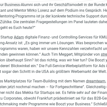
r Business-Alumni sich und ihr Geschäftsmodell in der Runde ku
tant und Mentor Mirko Lorenz auf dem Podium ins Gespräch. He
entoring-Programms ist ja der konkrete technische Support dur
 Zühlke. Die zentralen Fragegestellungen im Panel lauteten dahe
geht es Euch heute?“
m Startup
Adam
digitale Finanz- und Controlling-Services für KMU
ng-Ansatz ist: „Es ging immer um Lösungen. Was besprochen wu
 Programms waren, haben wir unsere Kennzahlen verzehnfacht und
Kunden gewinnen können.“ Auch Tim Meggert, Mitgründer von
str
on überhaupt Sinn? Ist das richtig, was wir hier tun? Die Boozt
deren' Blickwinkel ein.“ Die Full-Service-Werbeplattform für Ads 
zt sogar den Schritt in die USA als größtem Werbemarkt der Welt.
 des Marktplatzes für Team-Building mit dem Namen
dreamteam
,
en jetzt nochmal machen – für Fortgeschrittene“. Gleichzeitig 
 nicht das Mekka für Startups sei. Es fehle sehr auf der Finan
Corporates, obwohl Frankfurt prädestiniert sei für das B2B-Ge
atchmaking mehr Programme wie Boozt your Business.“ Schließl