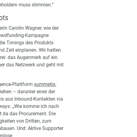
reholdern muss stimmen.“
ots
rin Carolin Wagner, wie der
 Crowdfunding-Kampagne
die Timings des Produkts
 Zeit einplanen. Wir hatten
rei: das Augenmerk auf ein
rher das Netzwerk und geht mit
igence-Plattform
summetix
,
iehen – darunter einer der
Mix aus Inbound-Kontakten via
e-Aways: „Wie komme ich nach
lt da das Procurement. Die
gkeiten von Dritten, zum
inbauen. Und: Aktive Supporter
enlose