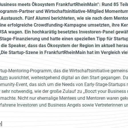
 Business meets Ökosystem FrankfurtRheinMain“: Rund 85 Te
Programm-Partner und Wirtschaftsinitiative-Mitglied Momentum
Austausch. Fünf Alumni berichteten, wie sie nach dem Mentor
ine erfolgreiche Crowdfunding-Kampagne umsetzten, ihre Ke
 USA wagen. Ein hochkarätig besetztes Investoren-Panel gewäh
-Stage-Finanzierung und hatte einen speziellen Tipp für Startup
h die Speaker, dass das Ökosystem der Region im aktuell hera
Die Startup-Szene in FrankfurtRheinMain hat im Vergleich viel Z
up-Mentoring-Programm, das die Wirtschaftsinitiative gemeins
tum
ausrichtet, weitestgehend digital an den Start gegangen. 
munity-Event, das sich um die Needs von Early-Stage-Startups 
r sehr notwendig, wie der große Zulauf zu „Boozt your Busines
h machte. Nicht nur ehemalige Mentees und Mentoren waren g
rfahrene Investoren und Business Angels sowie Vertreterinnen u
l