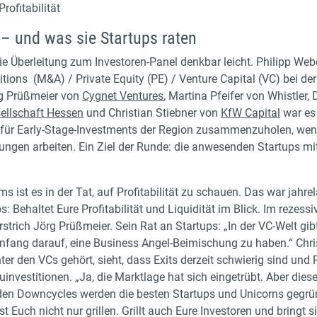
Profitabilität
 – und was sie Startups raten
 die Überleitung zum Investoren-Panel denkbar leicht. Philipp We
tions (M&A) / Private Equity (PE) / Venture Capital (VC) bei d
rg Prüßmeier von
Cygnet Ventures
, Martina Pfeifer von Whistler,
ellschaft Hessen
und Christian Stiebner von
KfW Capital
war es 
für Early-Stage-Investments der Region zusammenzuholen, wenn
ungen arbeiten. Ein Ziel der Runde: die anwesenden Startups mi
s ist es in der Tat, auf Profitabilität zu schauen. Das war jahr
ps: Behaltet Eure Profitabilität und Liquidität im Blick. Im rezes
rstrich Jörg Prüßmeier. Sein Rat an Startups: „In der VC-Welt gib
nfang darauf, eine Business Angel-Beimischung zu haben.“ Chris
ter den VCs gehört, sieht, dass Exits derzeit schwierig sind und 
investitionen. „Ja, die Marktlage hat sich eingetrübt. Aber dies
n den Downcycles werden die besten Startups und Unicorns gegründ
Euch nicht nur grillen. Grillt auch Eure Investoren und bringt s