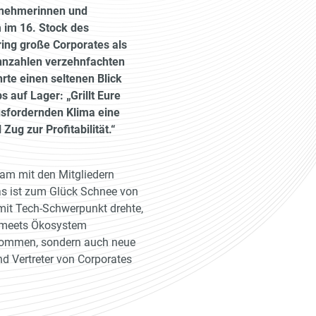
ilnehmerinnen und
 im 16. Stock des
ing große Corporates als
nnzahlen verzehnfachten
rte einen seltenen Blick
s auf Lager: „Grillt Eure
usfordernden Klima eine
ug zur Profitabilität.“
am mit den Mitgliedern
Das ist zum Glück Schnee von
mit Tech-Schwerpunkt drehte,
s meets Ökosystem
ekommen, sondern auch neue
nd Vertreter von Corporates